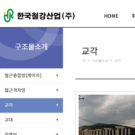
HOME
구조물소개
교각
>
>
H
구조물소개
교각
철근용접망(케이지)
+
철근격자망
+
교각
+
교대
+
슬래브
+