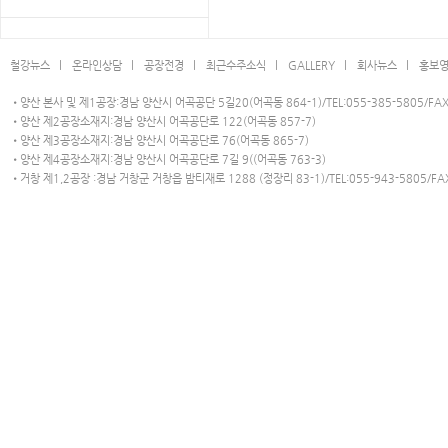
철강뉴스 l
온라인상담 l
공장전경 l
최근수주소식 l
GALLERY l
회사뉴스 l
홍보영
•양산 본사 및 제1공장:경남 양산시 어곡공단 5길20(어곡동 864-1)/TEL:055-385-5805/FAX:
•양산 제2공장소재지:경남 양산시 어곡공단로 122(어곡동 857-7)
•양산 제3공장소재지:경남 양산시 어곡공단로 76(어곡동 865-7)
•양산 제4공장소재지:경남 양산시 어곡공단로 7길 9((어곡동 763-3)
•거창 제1,2공장 :경남 거창군 거창읍 밤티재로 1288 (정장리 83-1)/TEL:055-943-5805/FAX