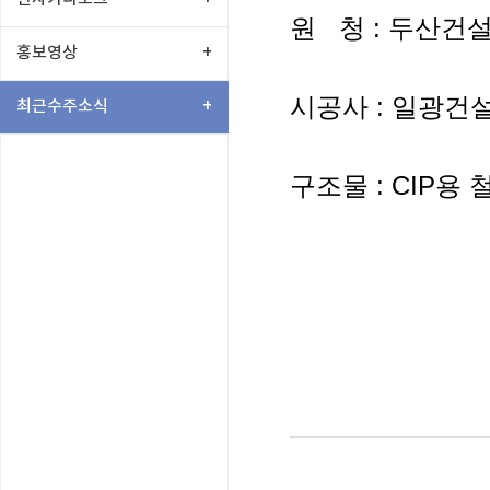
원 청 : 두산건설
홍보영상
+
시공사 : 일광건설
최근수주소식
+
구조물 : CIP용