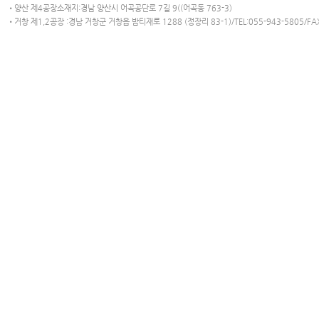
•양산 제4공장소재지:경남 양산시 어곡공단로 7길 9((어곡동 763-3)
•거창 제1,2공장 :경남 거창군 거창읍 밤티재로 1288 (정장리 83-1)/TEL:055-943-5805/FAX