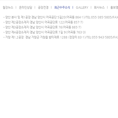
철강뉴스 l
온라인상담 l
공장전경 l
최근수주소식 l
GALLERY l
회사뉴스 l
홍보영
•양산 본사 및 제1공장:경남 양산시 어곡공단 5길20(어곡동 864-1)/TEL:055-385-5805/FAX:
•양산 제2공장소재지:경남 양산시 어곡공단로 122(어곡동 857-7)
•양산 제3공장소재지:경남 양산시 어곡공단로 76(어곡동 865-7)
•양산 제4공장소재지:경남 양산시 어곡공단로 7길 9((어곡동 763-3)
•거창 제1,2공장 :경남 거창군 거창읍 밤티재로 1288 (정장리 83-1)/TEL:055-943-5805/FAX