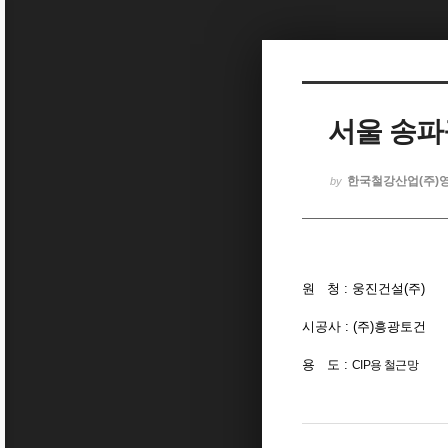
Sketchbook5, 스케치북5
서울 송파구
Sketchbook5, 스케치북5
한국철강산업(주)
by
원 청 : 웅진건설(주)
시공사 : (주)흥광토건
용 도 :
CIP용 철근망