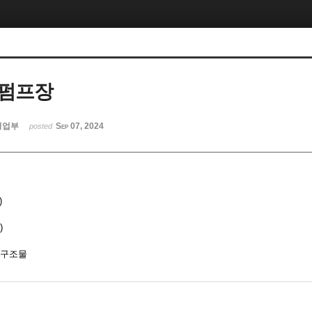
수펌프장
영업부
Sep 07, 2024
posted
)
)
목구조물