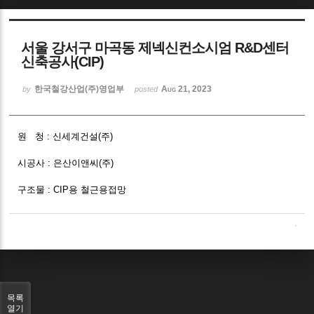
Sketchbook5, 스케치북5
서울 강서구 마곡동 제넥신컨소시엄 R&D센터
신축공사(CIP)
한국철강산업(주)영업부
Aug 21, 2023
by
posted
Sketchbook5, 스케치북5
원 청 : 신세계건설(주)
시공사 : 은산이앤씨(주)
구조물 : CIP용 철근용접망
목록
열기