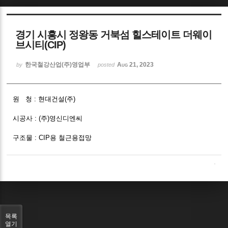
Sketchbook5, 스케치북5
경기 시흥시 정왕동 거북섬 힐스테이트 더웨이
브시티(CIP)
한국철강산업(주)영업부
Aug 21, 2023
by
posted
Sketchbook5, 스케치북5
원 청 : 현대건설(주)
시공사 : (주)영신디엔씨
구조물 : CIP용 철근용접망
목록
열기