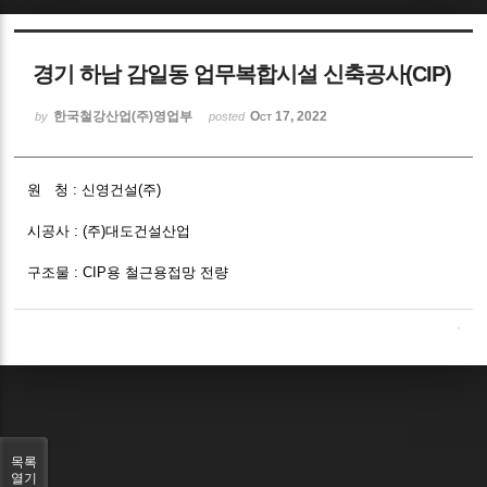
Sketchbook5, 스케치북5
경기 하남 감일동 업무복합시설 신축공사(CIP)
한국철강산업(주)영업부
Oct 17, 2022
by
posted
원 청 : 신영건설(주)
Sketchbook5, 스케치북5
시공사 : (주)대도건설산업
구조물 : CIP용 철근용접망 전량
목록
열기